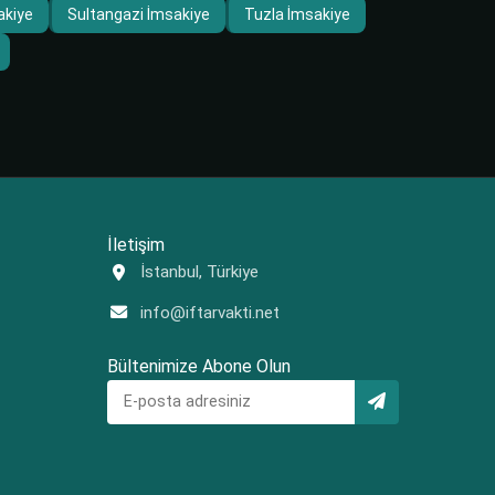
akiye
Sultangazi İmsakiye
Tuzla İmsakiye
İletişim
İstanbul, Türkiye
info@iftarvakti.net
Bültenimize Abone Olun