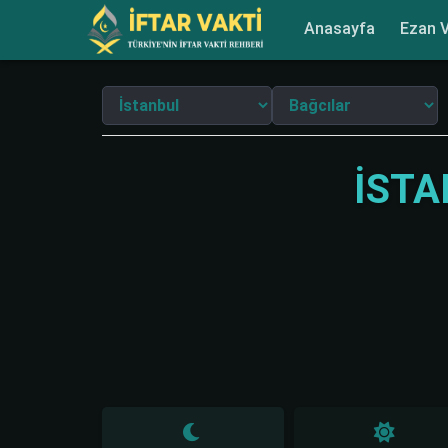
Anasayfa
Ezan V
İSTA