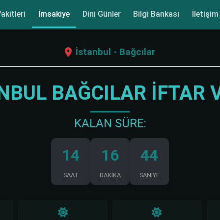
akitleri
İmsakiye
Dini Günler
Bilgi Bankası
İletişim
İstanbul - Bağcılar
NBUL BAĞCILAR İFTAR 
KALAN SÜRE:
14
16
44
SAAT
DAKİKA
SANİYE