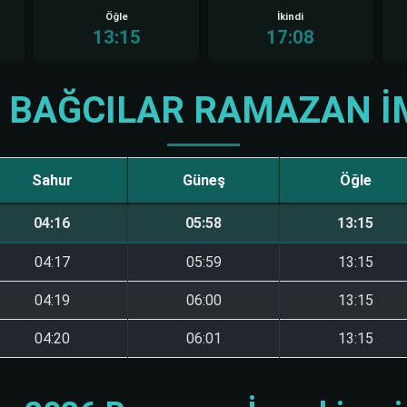
Öğle
İkindi
13:15
17:08
 BAĞCILAR RAMAZAN İ
Sahur
Güneş
Öğle
04:16
05:58
13:15
04:17
05:59
13:15
04:19
06:00
13:15
04:20
06:01
13:15