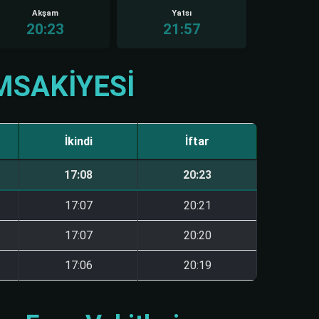
Akşam
Yatsı
20:23
21:57
MSAKIYESI
İkindi
İftar
17:08
20:23
17:07
20:21
17:07
20:20
17:06
20:19