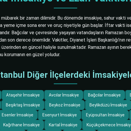
übarek bir zaman dilimidir. Bu dönemde imsakiye, sahur vakti ve i
a yeme içme sona erer ve oruç niyetiyle gün başlar. İftar vakti i
 andır. Bağcılar ve çevresinde yaşayan vatandaşların Ramazan boyu
an son derece önemlidir. Vakitler, Diyanet İşleri Başkanlığı’nın r
üzerinden en güncel haliyle sunulmaktadır. Ramazan ayının berek
nu korumanın en güzel yoludur.
stanbul Diğer İlçelerdeki İmsakiyel
Ataşehir İmsakiye
Avcılar İmsakiye
Bağcılar İmsakiye
Beşiktaş İmsakiye
Beykoz İmsakiye
Beylikdüzü İmsakiye
Esenler İmsakiye
Esenyurt İmsakiye
Eyüpsultan İmsakiye
Kağıthane İmsakiye
Kartal İmsakiye
Küçükçekmece İmsakiy