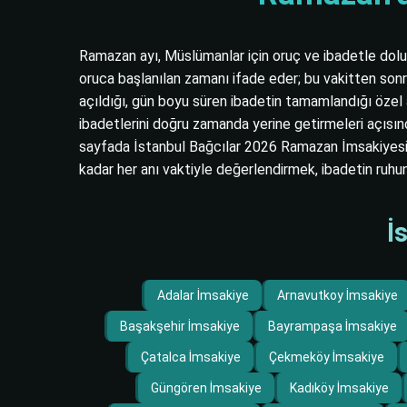
Ramazan ayı, Müslümanlar için oruç ve ibadetle dolu m
oruca başlanılan zamanı ifade eder; bu vakitten sonr
açıldığı, gün boyu süren ibadetin tamamlandığı özel
ibadetlerini doğru zamanda yerine getirmeleri açısınd
sayfada İstanbul Bağcılar 2026 Ramazan İmsakiyesi 
kadar her anı vaktiyle değerlendirmek, ibadetin ruhu
İ
Adalar İmsakiye
Arnavutkoy İmsakiye
Başakşehir İmsakiye
Bayrampaşa İmsakiye
Çatalca İmsakiye
Çekmeköy İmsakiye
Güngören İmsakiye
Kadıköy İmsakiye