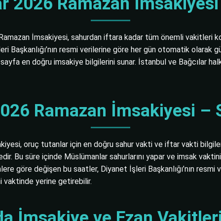
ar 2026 Ramazan İmsakiyesi 
6 Ramazan İmsakiyesi, sahurdan iftara kadar tüm önemli vakitleri k
et İşleri Başkanlığı’nın resmi verilerine göre her gün otomatik ola
 sayfa en doğru imsakiye bilgilerini sunar. İstanbul ve Bağcılar h
2026 Ramazan İmsakiyesi – S
yesi, oruç tutanlar için en doğru sahur vakti ve iftar vakti bilgi
. Bu süre içinde Müslümanlar sahurlarını yapar ve imsak vaktinin g
nlere göre değişen bu saatler, Diyanet İşleri Başkanlığı’nın resmi 
vaktinde yerine getirebilir.
a İmsakiye ve Ezan Vakitler