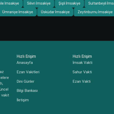
ile İmsakiye
Silivri İmsakiye
Şişli İmsakiye
Sultanbeyli İms
Ümraniye İmsakiye
Üsküdar İmsakiye
Zeytinburnu İmsakiye
Hızlı Erişim
Hızlı Erişim
Anasayfa
İmsak Vakti
Ezan Vakitleri
Sahur Vakti
maz
çelere
Dini Günler
Ezan Vakti
h,
güncel
Bilgi Bankası
 vakit
İletişim