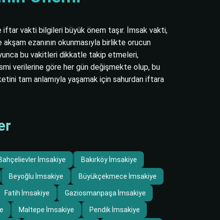
ftar vakti bilgileri büyük önem taşır. İmsak vakti,
se akşam ezanının okunmasıyla birlikte orucun
nca bu vakitleri dikkatle takip etmeleri,
esmi verilerine göre her gün değişmekte olup, bu
etini tam anlamıyla yaşamak için sahurdan iftara
er
Bahçelievler İmsakiye
Bakırköy İmsakiye
Beyoğlu İmsakiye
Büyükçekmece İmsakiye
Fatih İmsakiye
Gaziosmanpaşa İmsakiye
e
Maltepe İmsakiye
Pendik İmsakiye