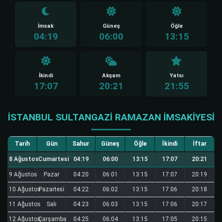
İmsak
Güneş
Öğle
04:19
06:00
13:15
İkindi
Akşam
Yatsı
17:07
20:21
21:55
İSTANBUL SULTANGAZI RAMAZAN İMSAKIYESI
Tarih
Gün
Sahur
Güneş
Öğle
İkindi
İftar
8 Ağustos
Cumartesi
04:19
06:00
13:15
17:07
20:21
9 Ağustos
Pazar
04:20
06:01
13:15
17:07
20:19
10 Ağustos
Pazartesi
04:22
06:02
13:15
17:06
20:18
11 Ağustos
Salı
04:23
06:03
13:15
17:06
20:17
12 Ağustos
Çarşamba
04:25
06:04
13:15
17:05
20:15