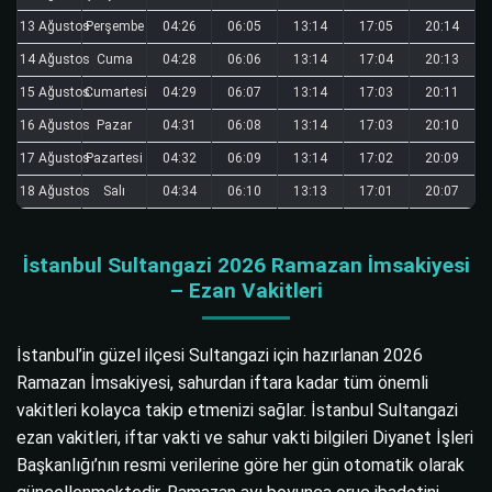
13 Ağustos
Perşembe
04:26
06:05
13:14
17:05
20:14
14 Ağustos
Cuma
04:28
06:06
13:14
17:04
20:13
15 Ağustos
Cumartesi
04:29
06:07
13:14
17:03
20:11
16 Ağustos
Pazar
04:31
06:08
13:14
17:03
20:10
17 Ağustos
Pazartesi
04:32
06:09
13:14
17:02
20:09
18 Ağustos
Salı
04:34
06:10
13:13
17:01
20:07
İstanbul Sultangazi 2026 Ramazan İmsakiyesi
– Ezan Vakitleri
İstanbul’in güzel ilçesi Sultangazi için hazırlanan 2026
Ramazan İmsakiyesi, sahurdan iftara kadar tüm önemli
vakitleri kolayca takip etmenizi sağlar. İstanbul Sultangazi
ezan vakitleri, iftar vakti ve sahur vakti bilgileri Diyanet İşleri
Başkanlığı’nın resmi verilerine göre her gün otomatik olarak