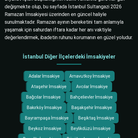
değişmekte olup, bu sayfada İstanbul Sultangazi 2026
Ramazan İmsakiyesi üzerinden en güncel haliyle
sunulmaktadır. Ramazan ayının bereketini tam anlamıyla
yaşamak için sahurdan iftara kadar her anı vaktiyle
değerlendirmek, ibadetin ruhunu korumanın en güzel yoludur.
İstanbul Diğer İlçelerdeki İmsakiyeler
Adalar İmsakiye
Arnavutkoy İmsakiye
Ataşehir İmsakiye
Avcılar İmsakiye
Bağcılar İmsakiye
Bahçelievler İmsakiye
Bakırköy İmsakiye
Başakşehir İmsakiye
Bayrampaşa İmsakiye
Beşiktaş İmsakiye
Beykoz İmsakiye
Beylikdüzü İmsakiye