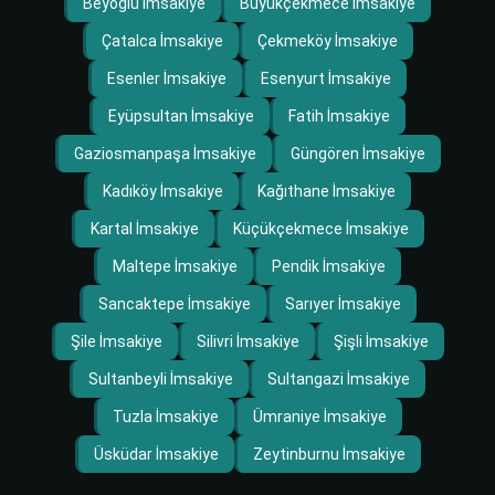
Beyoğlu İmsakiye
Büyükçekmece İmsakiye
Çatalca İmsakiye
Çekmeköy İmsakiye
Esenler İmsakiye
Esenyurt İmsakiye
Eyüpsultan İmsakiye
Fatih İmsakiye
Gaziosmanpaşa İmsakiye
Güngören İmsakiye
Kadıköy İmsakiye
Kağıthane İmsakiye
Kartal İmsakiye
Küçükçekmece İmsakiye
Maltepe İmsakiye
Pendik İmsakiye
Sancaktepe İmsakiye
Sarıyer İmsakiye
Şile İmsakiye
Silivri İmsakiye
Şişli İmsakiye
Sultanbeyli İmsakiye
Sultangazi İmsakiye
Tuzla İmsakiye
Ümraniye İmsakiye
Üsküdar İmsakiye
Zeytinburnu İmsakiye